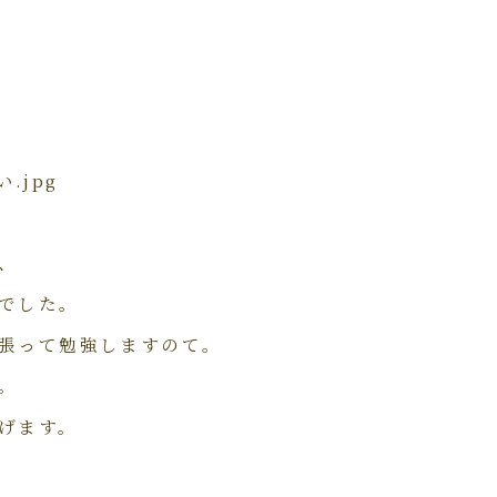
、
でした。
張って勉強しますのて。
。
げます。