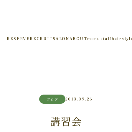
RESERVE
RECRUIT
SALON
ABOUT
menu
staff
hairstyl
2013.09.26
ブログ
講習会