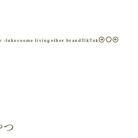
e –
luko
cosme living
other brand
TikTok
やつ