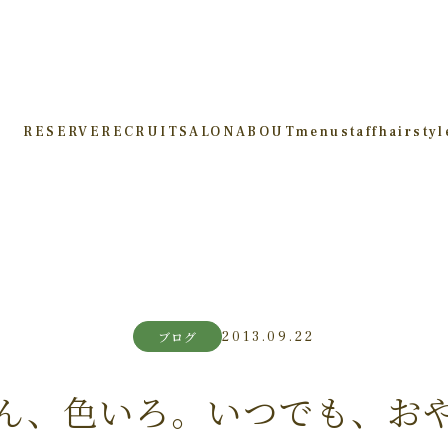
RESERVE
RECRUIT
SALON
ABOUT
menu
staff
hairstyl
2013.09.22
ブログ
ん、色いろ。いつでも、お