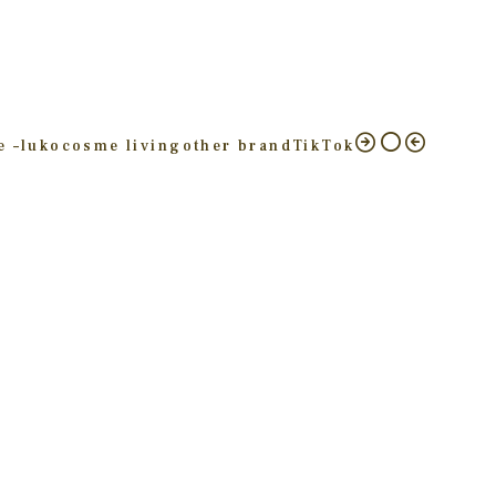
e –
luko
cosme living
other brand
TikTok