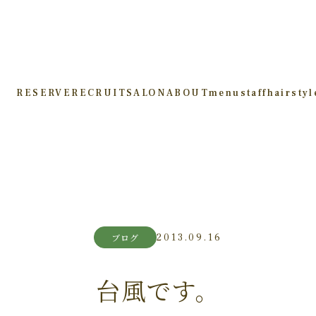
RESERVE
RECRUIT
SALON
ABOUT
menu
staff
hairstyl
2013.09.16
ブログ
台風です。