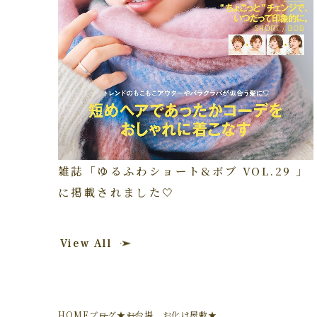
雑誌「ゆるふわショート&ボブ VOL.29 」
に掲載されました🤍
View All
HOME
ブログ
★お台場 お化け屋敷★