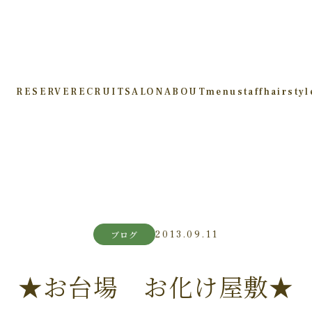
RESERVE
RECRUIT
SALON
ABOUT
menu
staff
hairstyl
2013.09.11
ブログ
★お台場 お化け屋敷★