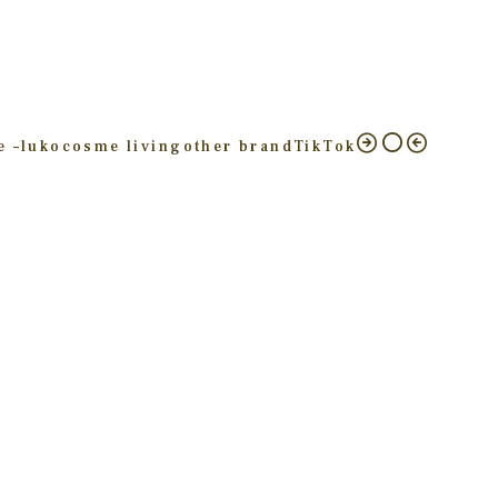
e –
luko
cosme living
other brand
TikTok