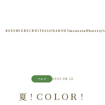
RESERVE
RECRUIT
SALON
ABOUT
menu
staff
hairstyl
2013.08.12
ブログ
夏！ＣＯＬＯＲ！