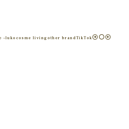
e –
luko
cosme living
other brand
TikTok