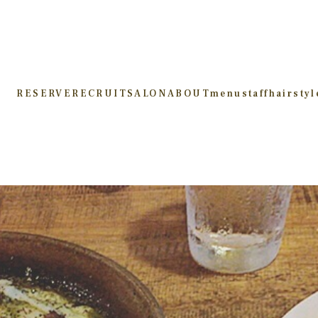
RESERVE
RECRUIT
SALON
ABOUT
menu
staff
hairstyl