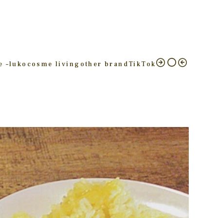
e –
luko
cosme living
other brand
TikTok