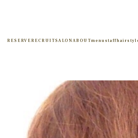
RESERVE
RECRUIT
SALON
ABOUT
menu
staff
hairstyl