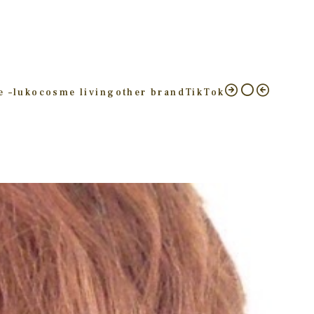
e –
luko
cosme living
other brand
TikTok