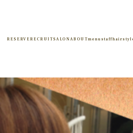
RESERVE
RECRUIT
SALON
ABOUT
menu
staff
hairstyl