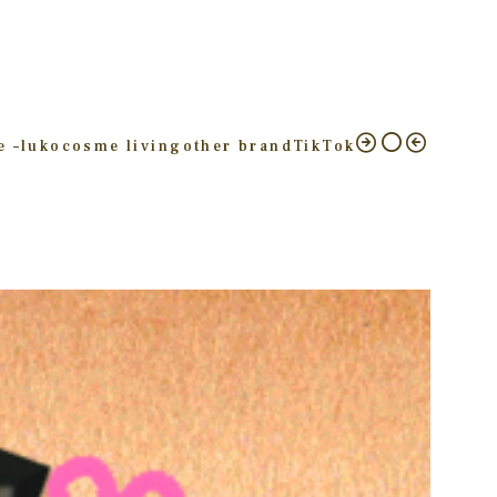
e –
luko
cosme living
other brand
TikTok