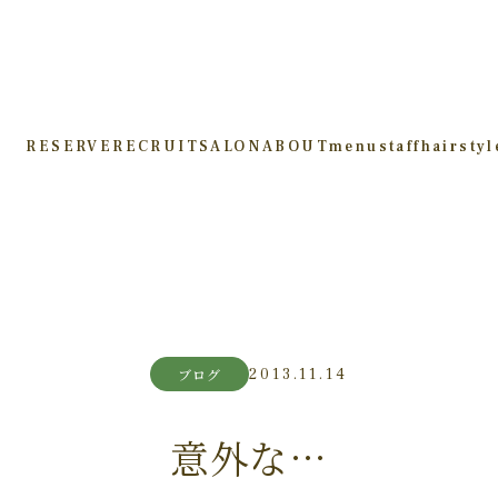
RESERVE
RECRUIT
SALON
ABOUT
menu
staff
hairstyl
2013.11.14
ブログ
意外な…