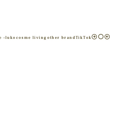
e –
luko
cosme living
other brand
TikTok