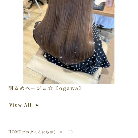
明るめベージュ☆【ogawa】
View All
HOME
ブログ
こんにちは(・∀・∩)