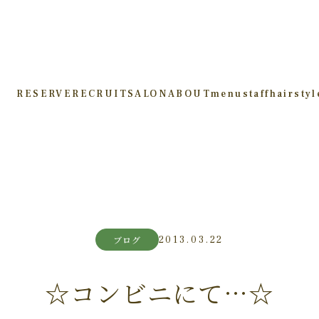
RESERVE
RECRUIT
SALON
ABOUT
menu
staff
hairstyl
2013.03.22
ブログ
☆コンビニにて…☆