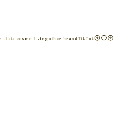
e –
luko
cosme living
other brand
TikTok