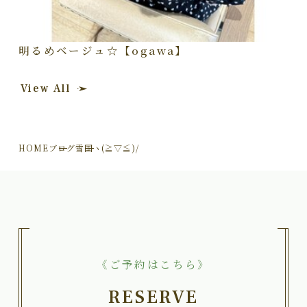
明るめベージュ☆【ogawa】
View All
HOME
ブログ
雪国ヽ(≧▽≦)/
《ご予約はこちら》
RESERVE