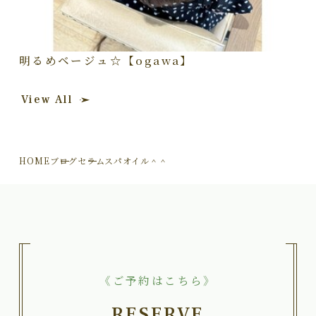
明るめベージュ☆【ogawa】
View All
HOME
ブログ
セラムスパオイル＾＾
《ご予約はこちら》
RESERVE