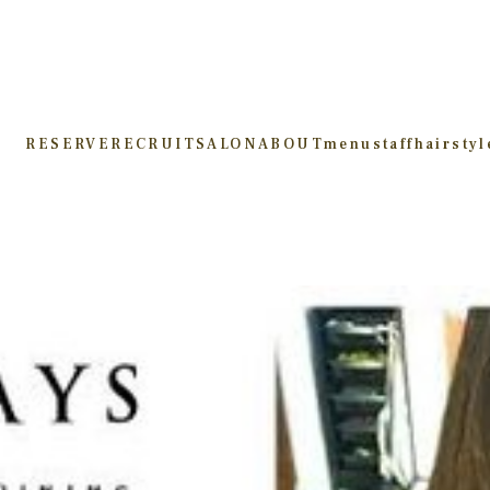
RESERVE
RECRUIT
SALON
ABOUT
menu
staff
hairstyl