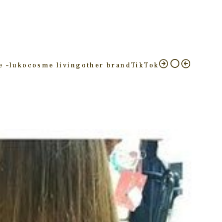
e –
luko
cosme living
other brand
TikTok