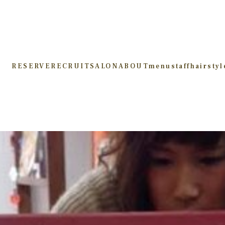
RESERVE
RECRUIT
SALON
ABOUT
menu
staff
hairstyl