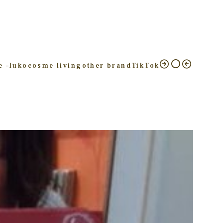
e –
luko
cosme living
other brand
TikTok