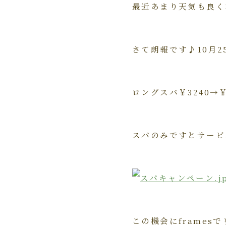
最近あまり天気も良くな
さて朗報です♪10月
ロングスパ￥3240→￥
スパのみですとサービ
この機会にframes