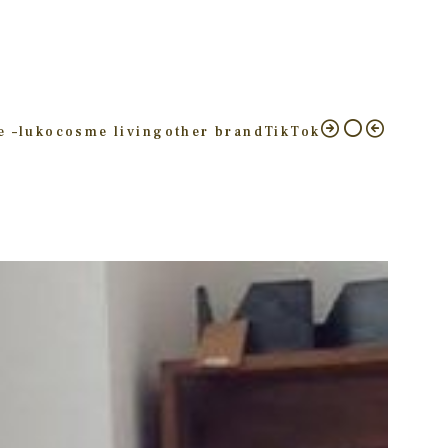
e –
luko
cosme living
other brand
TikTok