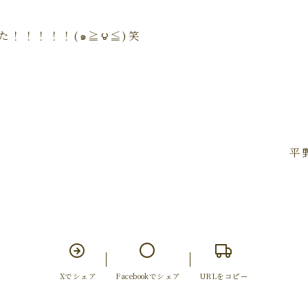
た！！！！！(๑≧౪≦)笑
平
Xでシェア
Facebookでシェア
URLをコピー