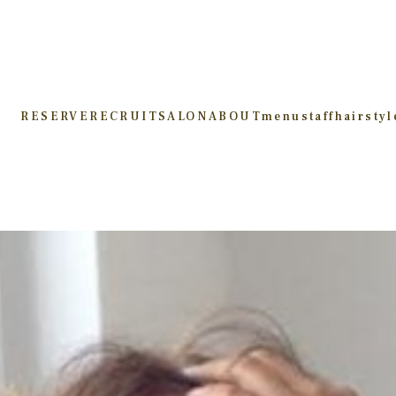
RESERVE
RECRUIT
SALON
ABOUT
menu
staff
hairstyl