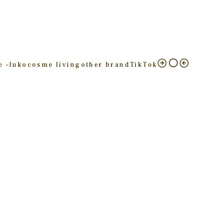
e –
luko
cosme living
other brand
TikTok