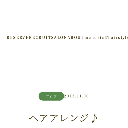
RESERVE
RECRUIT
SALON
ABOUT
menu
staff
hairstyl
2013.11.30
ブログ
ヘアアレンジ♪