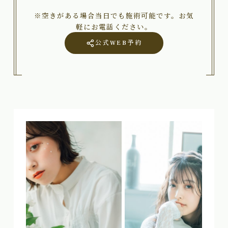
※空きがある場合当日でも施術可能です。お気
軽にお電話ください。
公式WEB予約