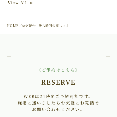
View All
HOME
ブログ
新作 待ち時間の癒しに♪
《ご予約はこちら》
RESERVE
WEBは24時間ご予約可能です。
施術に迷いましたらお気軽にお電話で
お問い合わせください。