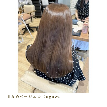
明るめベージュ☆【ogawa】