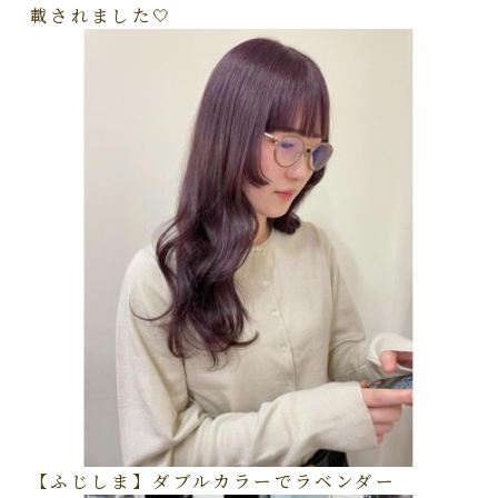
載されました🤍
【ふじしま】ダブルカラーでラベンダー