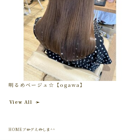
明るめベージュ☆【ogawa】
View All
HOME
ブログ
えのしま^^