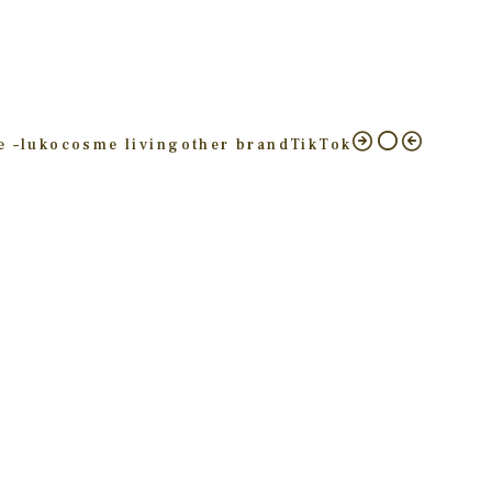
e –
luko
cosme living
other brand
TikTok