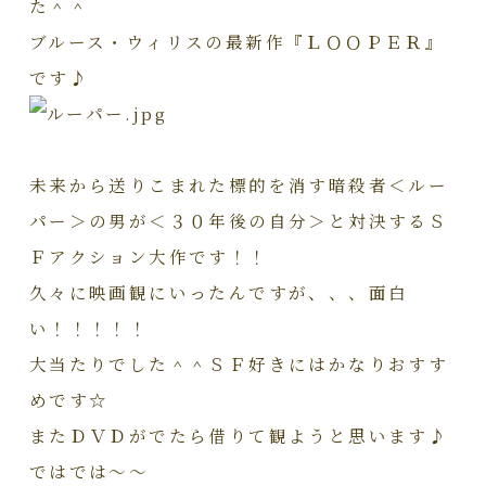
た＾＾
ブルース・ウィリスの最新作『ＬＯＯＰＥＲ』
です♪
未来から送りこまれた標的を消す暗殺者＜ルー
パー＞の男が＜３０年後の自分＞と対決するＳ
Ｆアクション大作です！！
久々に映画観にいったんですが、、、面白
い！！！！！
大当たりでした＾＾ＳＦ好きにはかなりおすす
めです☆
またＤＶＤがでたら借りて観ようと思います♪
ではでは～～