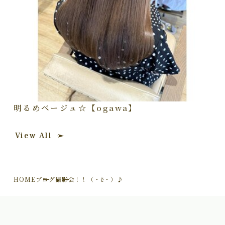
明るめベージュ☆【ogawa】
View All
HOME
ブログ
撮影会！！（・ё・）♪