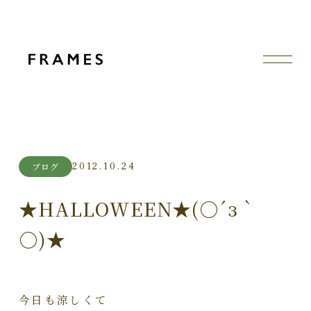
2012.10.24
ブログ
★HALLOWEEN★(○´з｀
○)★
今日も涼しくて