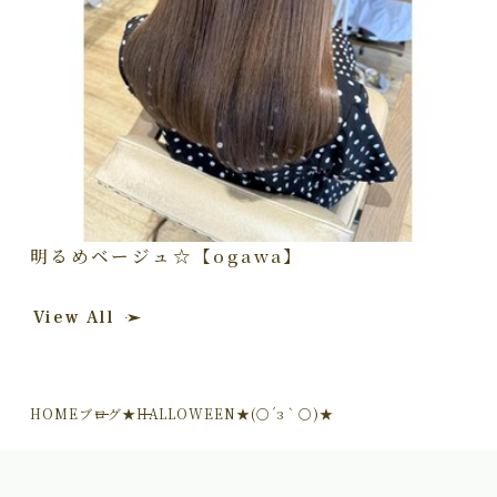
明るめベージュ☆【ogawa】
View All
HOME
ブログ
★HALLOWEEN★(○´з｀○)★