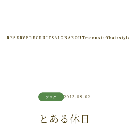
RESERVE
RECRUIT
SALON
ABOUT
menu
staff
hairstyl
2012.09.02
ブログ
とある休日