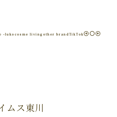
e –
luko
cosme living
other brand
TikTok
イムス東川