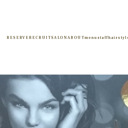
RESERVE
RECRUIT
SALON
ABOUT
menu
staff
hairstyl