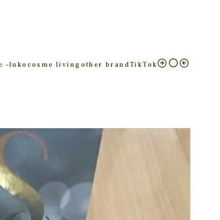
e –
luko
cosme living
other brand
TikTok