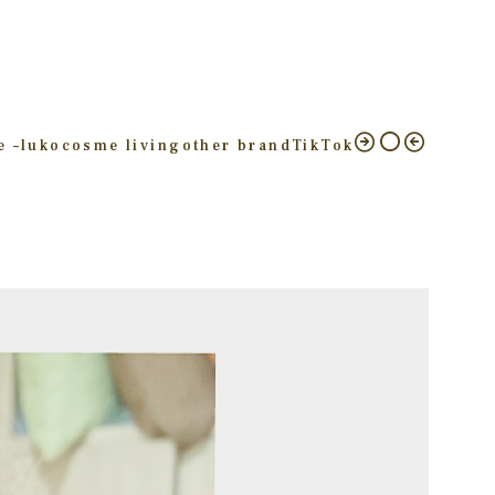
e –
luko
cosme living
other brand
TikTok