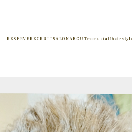
RESERVE
RECRUIT
SALON
ABOUT
menu
staff
hairstyl