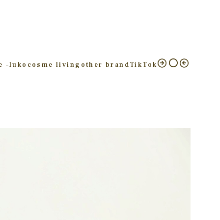
e –
luko
cosme living
other brand
TikTok