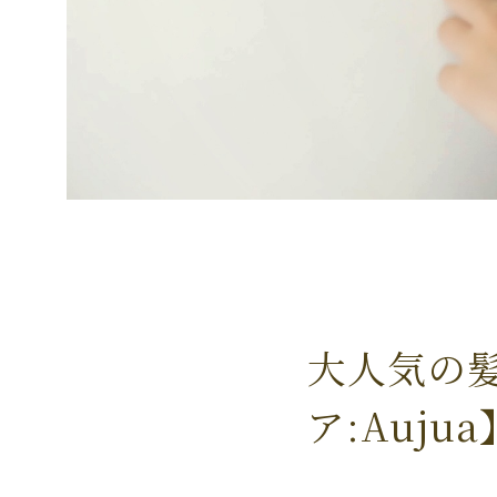
大人気の
ア:Auj