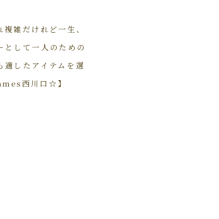
れ複雑だけれど一生、
ーとして一人のための
も適したアイテムを選
mes西川口☆】