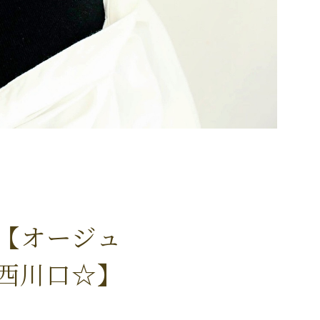
【オージュ
s西川口☆】