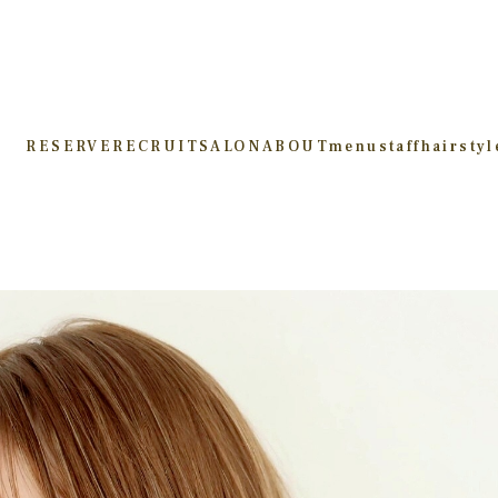
RESERVE
RECRUIT
SALON
ABOUT
menu
staff
hairstyl