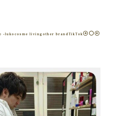
e –
luko
cosme living
other brand
TikTok