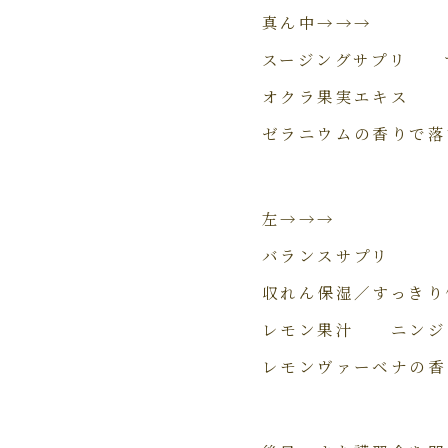
真ん中→→→
スージングサプリ 
オクラ果実エキス 
ゼラニウムの香りで落
左→→→
バランスサプリ
収れん保湿／すっきり
レモン果汁 ニンジ
レモンヴァーベナの香