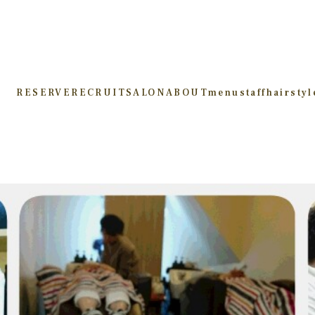
RESERVE
RECRUIT
SALON
ABOUT
menu
staff
hairstyl