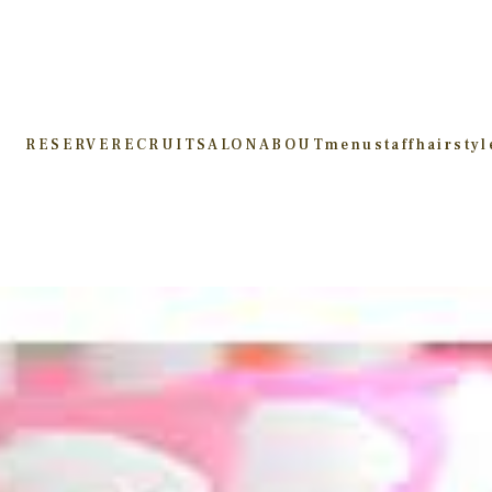
RESERVE
RECRUIT
SALON
ABOUT
menu
staff
hairstyl