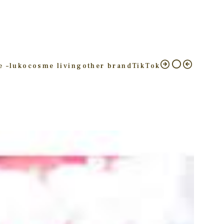
e –
luko
cosme living
other brand
TikTok