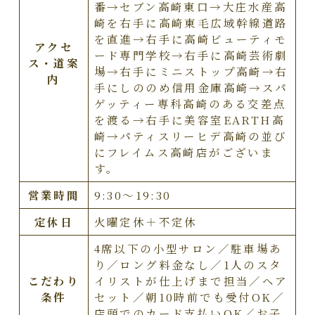
番→セブン高崎東口→大庄水産高
崎を右手に高崎東毛広域幹線道路
を直進→右手に高崎ビューティモ
アクセ
ード専門学校→右手に高崎芸術劇
ス・道案
場→右手にミニストップ高崎→右
内
手にしののめ信用金庫高崎→スパ
ゲッティー専科高崎のある交差点
を渡る→右手に美容室EARTH高
崎→パティスリーヒデ高崎の並び
にフレイムス高崎店がございま
す。
営業時間
9:30～19:30
定休日
火曜定休＋不定休
4席以下の小型サロン／駐車場あ
り／ロング料金なし／1人のスタ
こだわり
イリストが仕上げまで担当／ヘア
条件
セット／朝10時前でも受付OK／
店頭でのカード支払いOK／お子