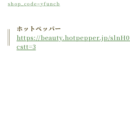
shop_code=yfuncb
ホットペッパー
https://beauty.hotpepper.jp/slnH0
cstt=3