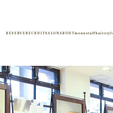
RESERVE
RECRUIT
SALON
ABOUT
menu
staff
hairstyl