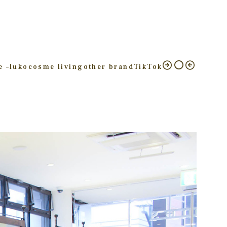
e –
luko
cosme living
other brand
TikTok