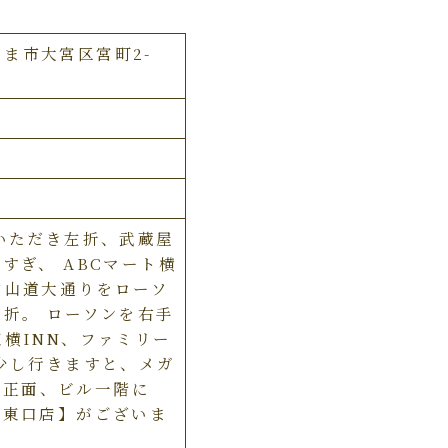
いたま市大宮区宮町2-
いただき左折、武蔵屋
すぎ、 ABCマート横
中山道大通りをローソ
折。 ローソンを右手
横INN、ファミリー
少し行きますと、メガ
ra正面、ビル一階に
宮東口店】がございま