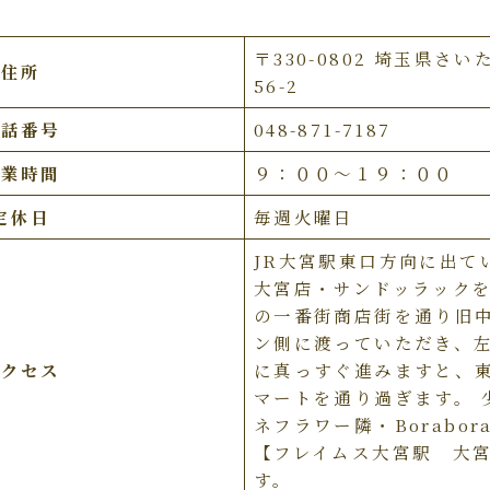
〒330-0802 埼玉県さ
住所
56-2
電話番号
048-871-7187
営業時間
９：００～１９：００
定休日
毎週火曜日
JR大宮駅東口方向に出て
大宮店・サンドッラックを
の一番街商店街を通り旧
ン側に渡っていただき、左
アクセス
に真っすぐ進みますと、東
マートを通り過ぎます。 
ネフラワー隣・Borabo
【フレイムス大宮駅 大
す。