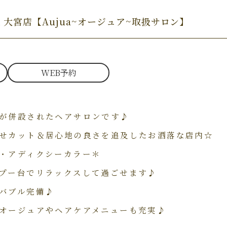
elax 大宮店【Aujua~オージュア~取扱サロン】
WEB予約
が併設されたヘアサロンです♪
せカット＆居心地の良さを追及したお洒落な店内☆
・アディクシーカラー＊
プー台でリラックスして過ごせます♪
バブル完備♪
オージュアやヘアケアメニューも充実♪